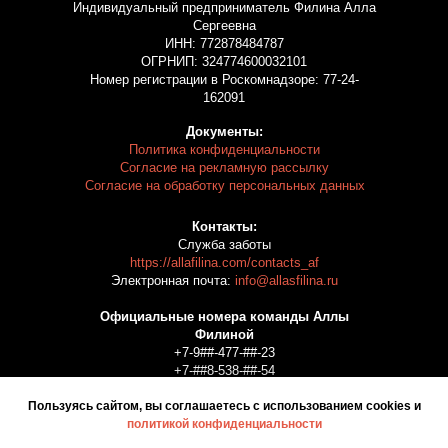
Индивидуальный предприниматель Филина Алла
Сергеевна
ИНН: 772878484787
ОГРНИП: 324774600032101
Номер регистрации в Роскомнадзоре: 77-24-
162091
Документы:
Политика конфиденциальности
Согласие на рекламную рассылку
Согласие на обработку персональных данных
Контакты:
Служба заботы
https://allafilina.com/contacts_af
Электронная почта:
info@allasfilina.ru
Официальные номера команды Аллы
Филиной
+7-9##-477-##-23
+7-##8-538-##-54
+7-9##-219-##-74
+7-##5-674-##-39
Пользуясь сайтом, вы соглашаетесь с использованием cookies и
+7-9##-454-##-32
политикой конфиденциальности
+7-##2-488-##-18