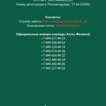
ОГРНИП: 324774600032101
Номер регистрации в Роскомнадзоре: 77-24-162091
Контакты:
Cлужбу заботы
https://allafilina.com/contacts_af
Электронная почта:
info@allasfilina.ru
Официальные номера команды Аллы Филиной
+7-9##-477-##-23
+7-##8-538-##-54
+7-9##-219-##-74
+7-##5-674-##-39
+7-9##-454-##-32
+7-##2-488-##-18
+7-9##-440-##-65
+7-##2-227-##-22