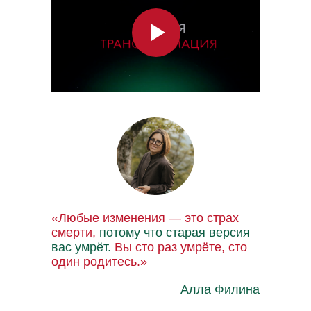
«Любые изменения — это страх
смерти,
потому что старая версия
вас умрёт.
Вы сто раз умрёте, сто
один родитесь.»
Алла Филина