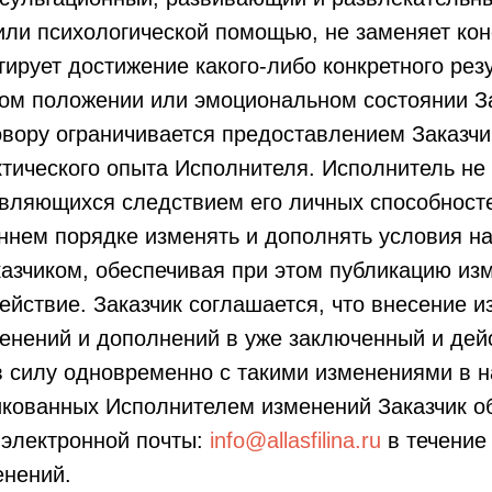
или психологической помощью, не заменяет ко
нтирует достижение какого-либо конкретного рез
ом положении или эмоциональном состоянии За
овору ограничивается предоставлением Заказч
ктического опыта Исполнителя. Исполнитель не
 являющихся следствием его личных способност
оннем порядке изменять и дополнять условия н
казчиком, обеспечивая при этом публикацию из
 действие. Заказчик соглашается, что внесение
менений и дополнений в уже заключенный и д
 в силу одновременно с такими изменениями в 
икованных Исполнителем изменений Заказчик о
 электронной почты:
info@allasfilina.ru
в течение 
енений.