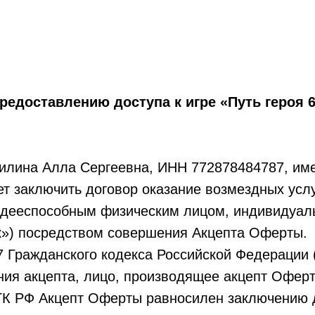
редоставлению доступа к игре «Путь героя 6
илина Алла Сергеевна, ИНН 772878484787, им
т заключить договор оказание возмездных услу
ю дееспособным физическим лицом, индивидуа
к») посредством совершения Акцепта Оферты.
37 Гражданского кодекса Российской Федерации 
ия акцепта, лицо, производящее акцепт Оферты
8 ГК РФ Акцепт Оферты равносилен заключению 