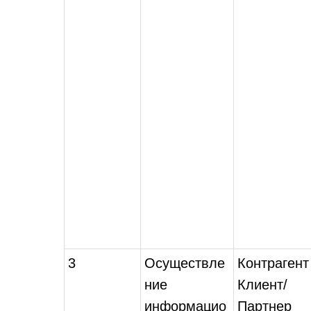
3
Осуществле
Контрагент
ние
Клиент/
информацио
Партнер