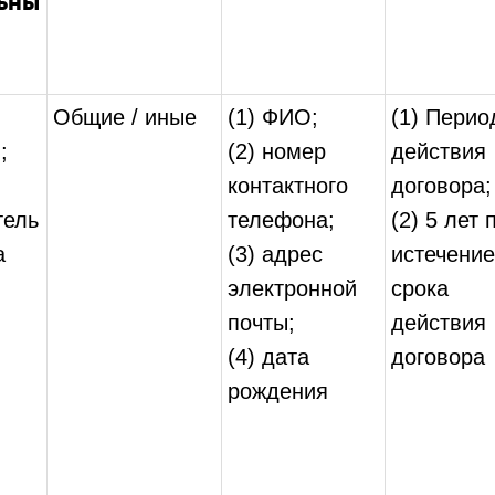
ьны
Общие / иные
(1) ФИО;
(1) Перио
;
(2) номер
действия
контактного
договора;
тель
телефона;
(2) 5 лет 
а
(3) адрес
истечение
электронной
срока
почты;
действия
(4) дата
договора
рождения