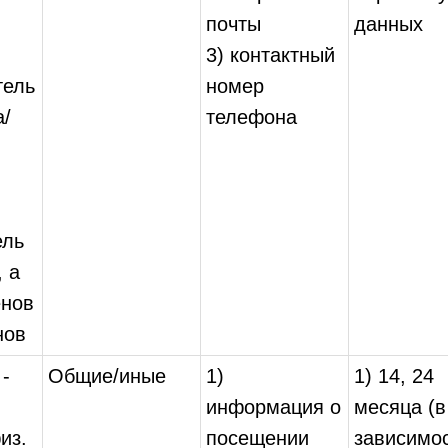
;
почты
данных
3) контактный
тель
номер
а/
телефона
;
ель
, а
енов
нов
 -
Общие/иные
1)
1) 14, 24
информация о
месяца (в
из.
посещении
зависимо