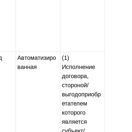
д
Автоматизиро
(1)
ванная
Исполнение
договора,
стороной/
выгодоприобр
етателем
которого
является
субъект/