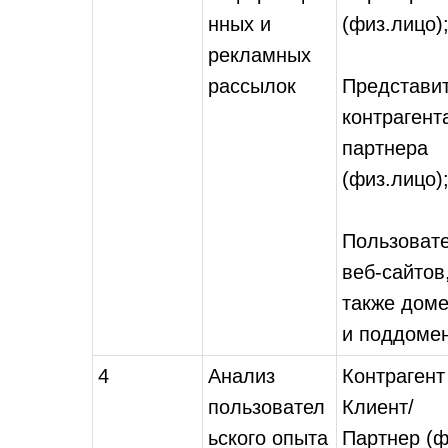
нных и
(физ.лицо)
рекламных
рассылок
Представи
контрагент
партнера
(физ.лицо)
Пользоват
веб-сайтов
также дом
и поддоме
4
Анализ
Контрагент
пользовател
Клиент/
ьского опыта
Партнер (ф