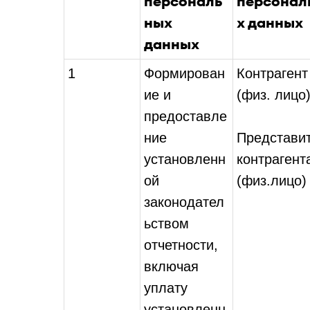
персональ
персонал
ных
х данных
данных
1
Формирован
Контрагент
ие и
(физ. лицо)
предоставле
ние
Представи
установленн
контрагент
ой
(физ.лицо)
законодател
ьством
отчетности,
включая
уплату
установленн