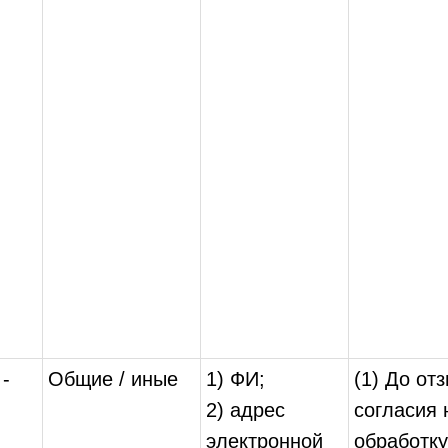
 -
Общие / иные
1) ФИ;
(1) До от
2) адрес
согласия 
электронной
обработку