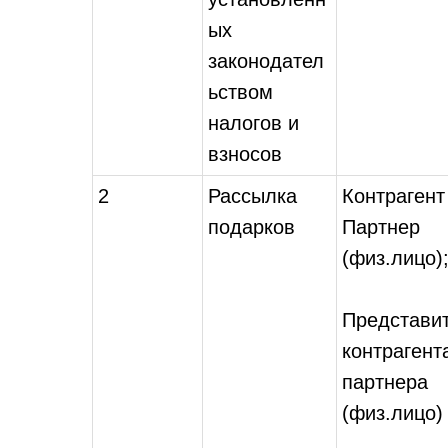
ых
законодател
ьством
налогов и
взносов
2
Рассылка
Контрагент
подарков
Партнер
(физ.лицо)
Представи
контрагент
партнера
(физ.лицо)