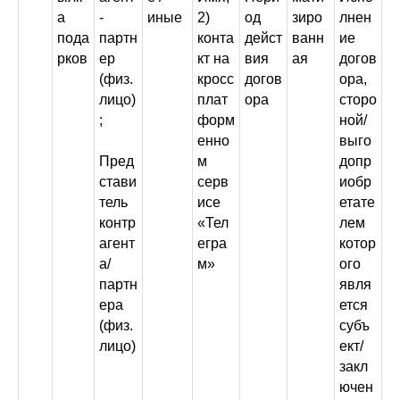
а
-
иные
2)
од
зиро
лнен
пода
партн
конта
дейст
ванн
ие
рков
ер
кт на
вия
ая
догов
(физ.
кросс
догов
ора,
лицо)
плат
ора
сторо
;
форм
ной/
енно
выго
Пред
м
допр
стави
серв
иобр
тель
исе
етате
контр
«Тел
лем
агент
егра
котор
а/
м»
ого
партн
явля
ера
ется
(физ.
субъ
лицо)
ект/
закл
ючен