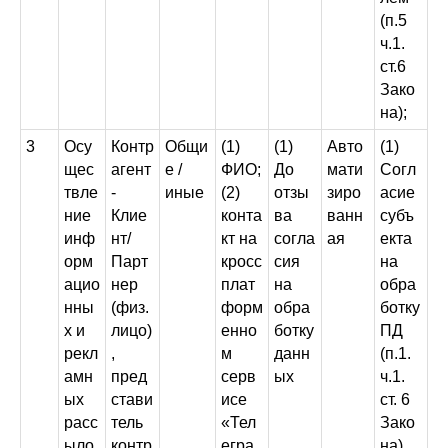
(п.5
ч.1.
ст.6
Зако
на);
3
Осу
Контр
Общи
(1)
(1)
Авто
(1)
щес
агент
е /
ФИО;
До
мати
Согл
твле
-
иные
(2)
отзы
зиро
асие
ние
Клие
конта
ва
ванн
субъ
инф
нт/
кт на
согла
ая
екта
орм
Парт
кросс
сия
на
ацио
нер
плат
на
обра
нны
(физ.
форм
обра
ботку
х и
лицо)
енно
ботку
ПД
рекл
,
м
данн
(п.1.
амн
пред
серв
ых
ч.1.
ых
стави
исе
ст. 6
расс
тель
«Тел
Зако
ыло
контр
егра
на)