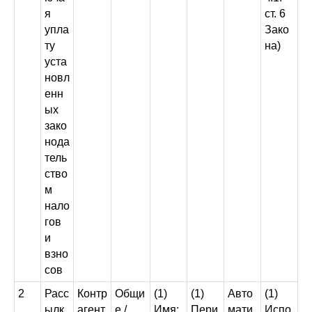
я
ст. 6
упла
Зако
ту
на)
уста
новл
енн
ых
зако
нода
тель
ство
м
нало
гов
и
взно
сов
2
Расс
Контр
Общи
(1)
(1)
Авто
(1)
ылк
агент
е /
Имя;
Пери
мати
Испо