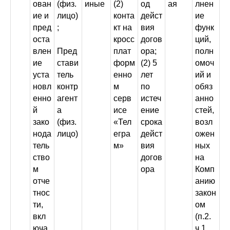
ован
(физ.
иные
(2)
од
ая
лнен
ие и
лицо)
конта
дейст
ие
пред
;
кт на
вия
функ
оста
кросс
догов
ций,
влен
Пред
плат
ора;
полн
ие
стави
форм
(2) 5
омоч
уста
тель
енно
лет
ий и
новл
контр
м
по
обяз
енно
агент
серв
истеч
анно
й
а
исе
ение
стей,
зако
(физ.
«Тел
срока
возл
нода
лицо)
егра
дейст
ожен
тель
м»
вия
ных
ство
догов
на
м
ора
Комп
отче
анию
тнос
закон
ти,
ом
вкл
(п.2.
юча
ч.1.