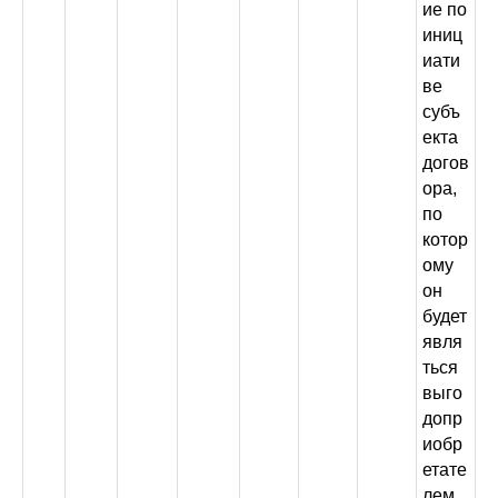
ие по
иниц
иати
ве
субъ
екта
догов
ора,
по
котор
ому
он
будет
явля
ться
выго
допр
иобр
етате
лем