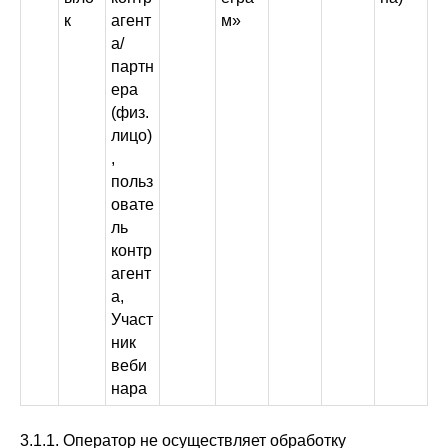
к
агент
м»
а/
партн
ера
(физ.
лицо)
,
польз
овате
ль
контр
агент
а,
Участ
ник
веби
нара
3.1.1. Оператор не осуществляет обработку