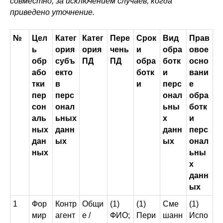
совместно, за исключением случаев, когда
приведено уточнение.
№
Цел
Катег
Катег
Пере
Срок
Вид
Прав
ь
ория
ория
чень
и
обра
овое
обр
субъ
ПД
ПД
обра
ботк
осно
або
екто
ботк
и
вани
тки
в
и
перс
е
пер
перс
онал
обра
сон
онал
ьны
ботк
аль
ьных
х
и
ных
данн
данн
перс
дан
ых
ых
онал
ных
ьны
х
данн
ых
1
Фор
Контр
Общи
(1)
(1)
Сме
(1)
мир
агент
е /
ФИО;
Пери
шанн
Испо