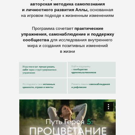
авторская методика самопознания
и личностного развития Аллы,
основанная
на
игровом подходе к жизненным изменениям
Программа сочетает
практические
упражнения, самонаблюдение и поддержку
сообщества
для исследования внутреннего
мира и создания позитивных изменений
в жизни
Найти поддержку
Игра помогает
лучше узнать
в
сообществе
себя
через структурированные
единомышленников
упражнения
Исследовать свои
истинные
Развить навыки
самонаблюдения
ценности, страхи и мечты
и рефлексии