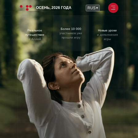
ОСЕНЬ, 2026 ГОДА
ENG
RUS
Более 10 000
Реальное
Новые уроки
участников уже
путешествие
и дополнения
прошли игру
с Аллой
игры